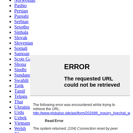
Norwegian
Pashto
Persian
Punjabi
Serbian
Sesotho
Sinhala
Slovak
Slovenian
Somali
Samoan
Scots Gaelic
Shona
Sindhi
Sundanese
Swahili
Tajik
Tamil
Telugu
Thai
Ukrainian
Urdu
Uzbek
Vietnamese
Welsh