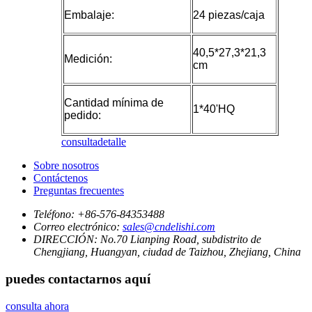
Embalaje:
24 piezas/caja
40,5*27,3*21,3
Medición:
cm
Cantidad mínima de
1*40'HQ
pedido:
consulta
detalle
Sobre nosotros
Contáctenos
Preguntas frecuentes
Teléfono:
+86-576-84353488
Correo electrónico:
sales@cndelishi.com
DIRECCIÓN:
No.70 Lianping Road, subdistrito de
Chengjiang, Huangyan, ciudad de Taizhou, Zhejiang, China
puedes contactarnos aquí
consulta ahora