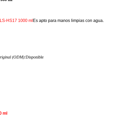
 DLS-HS17 1000 ml
Es apto para manos limpias con agua.
original (ODM):
Disponible
0 ml